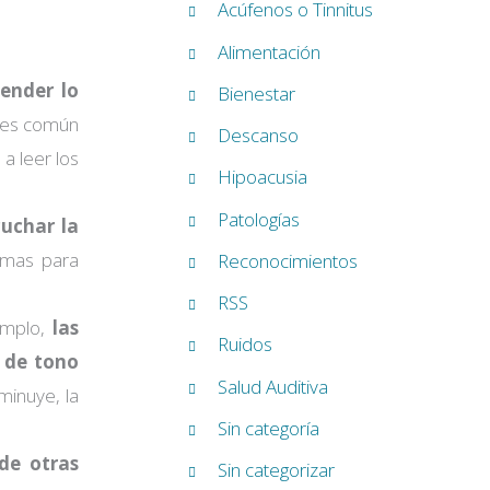
Acúfenos o Tinnitus
Alimentación
ender lo
Bienestar
, es común
Descanso
a leer los
Hipoacusia
Patologías
cuchar la
lemas para
Reconocimientos
RSS
emplo,
las
Ruidos
s de tono
Salud Auditiva
minuye, la
Sin categoría
de otras
Sin categorizar