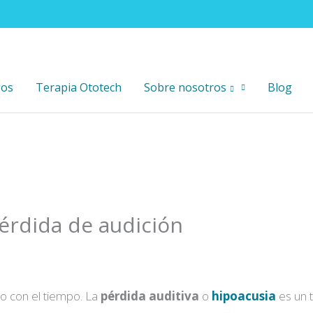
gos
Terapia Ototech
Sobre nosotros
Blog
pérdida de audición
o con el tiempo. La
pérdida auditiva
o
hipoacusia
es un 