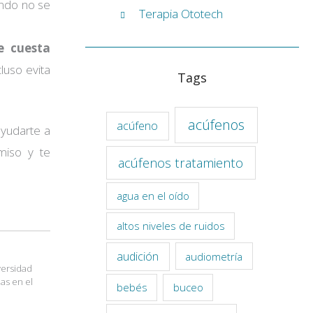
ando no se
Terapia Ototech
e cuesta
luso evita
Tags
acúfenos
acúfeno
yudarte a
miso y te
acúfenos tratamiento
agua en el oído
altos niveles de ruidos
audición
audiometría
versidad
ias en el
bebés
buceo