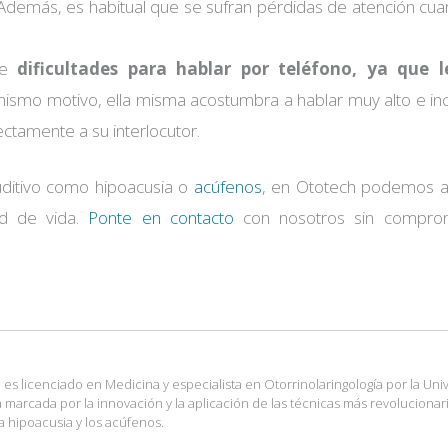
 Además, es habitual que se sufran pérdidas de atención cu
ene
dificultades para hablar por teléfono, ya que l
mismo motivo, ella misma acostumbra a hablar muy alto e inc
ctamente a su interlocutor.
uditivo como hipoacusia o
acúfenos
, en Ototech podemos a
ad de vida.
Ponte en contacto
con nosotros sin compro
es licenciado en Medicina y especialista en Otorrinolaringología por la Uni
tá marcada por la innovación y la aplicación de las técnicas más revolucionar
a hipoacusia y los acúfenos.