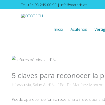
Ir
Tel. +34 93 249 00 90
|
info@ototech.es
al
contenido
Inicio
Acúfenos
Vérti
5 claves para reconocer la 
Hipoacusia
,
Salud Auditiva
/ Por
Dr. Martinez-Monche
Puede aparecer de forma repentina o ir evolucionand