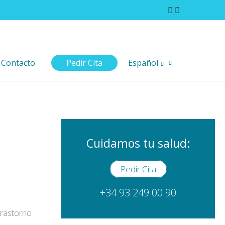
Contacto
Pedir Cita
Español
Cuidamos tu salud:
Pedir Cita
+34 93 249 00 90
trastorno