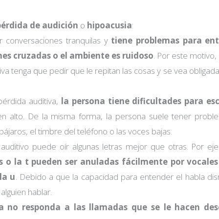
pérdida de audición
o
hipoacusia
:
r conversaciones tranquilas y
tiene problemas para ent
nes cruzadas o el ambiente es ruidoso
. Por este motivo
a tenga que pedir que le repitan las cosas y se vea obligada 
érdida auditiva,
la persona tiene dificultades para es
umen alto. De la misma forma, la persona suele tener prob
ájaros, el timbre del teléfono o las voces bajas.
uditivo puede oír algunas letras mejor que otras. Por ej
s o la t pueden ser anuladas fácilmente por vocale
la u
. Debido a que la capacidad para entender el habla dis
lguien hablar.
a no responda a las llamadas que se le hacen des