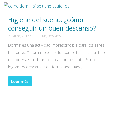
vacaciones
Higiene del sueño: ¿cómo
conseguir un buen descanso?
7 marzo, 2017
/
Bienestar
,
Descanso
Dormir es una actividad imprescindible para los seres
humanos. Y dormir bien es fundamental para mantener
una buena salud, tanto física como mental. Si no
logramos descansar de forma adecuada,
Higiene
Leer más
del
sueño:
¿cómo
conseguir