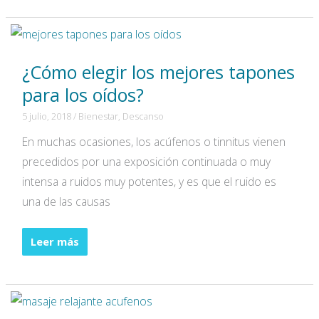
dormir:
¿Pueden
afectar
¿Cómo elegir los mejores tapones
a
los
para los oídos?
oídos?
5 julio, 2018
/
Bienestar
,
Descanso
En muchas ocasiones, los acúfenos o tinnitus vienen
precedidos por una exposición continuada o muy
intensa a ruidos muy potentes, y es que el ruido es
una de las causas
¿Cómo
Leer más
elegir
los
mejores
tapones