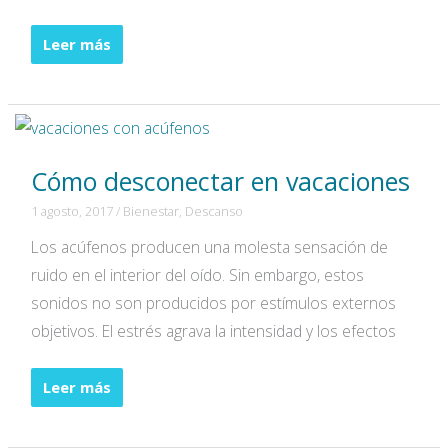
Dormir
Leer más
en
verano
con
acúfenos
Cómo desconectar en vacaciones
y
calor
1 agosto, 2017
/
Bienestar
,
Descanso
es
Los acúfenos producen una molesta sensación de
posible
ruido en el interior del oído. Sin embargo, estos
sonidos no son producidos por estímulos externos
objetivos. El estrés agrava la intensidad y los efectos
Cómo
Leer más
desconectar
en