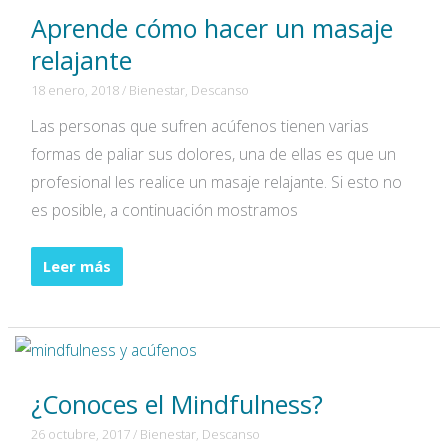
Aprende cómo hacer un masaje
para
los
relajante
oídos?
18 enero, 2018
/
Bienestar
,
Descanso
Las personas que sufren acúfenos tienen varias
formas de paliar sus dolores, una de ellas es que un
profesional les realice un masaje relajante. Si esto no
es posible, a continuación mostramos
Aprende
Leer más
cómo
hacer
un
masaje
¿Conoces el Mindfulness?
relajante
26 octubre, 2017
/
Bienestar
,
Descanso