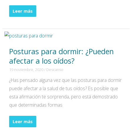
Ruido
Leer más
en
las
terrazas
de
Posturas para dormir: ¿Pueden
bares
y
afectar a los oídos?
restaurantes:
19 noviembre, 2020
/
Descanso
Sus
¿Has pensado alguna vez que las posturas para dormir
efectos
puede afectar a la salud de tus oídos? Es posible que
esta afirmación te sorprenda, pero está demostrado
que determinadas formas
Posturas
Leer más
para