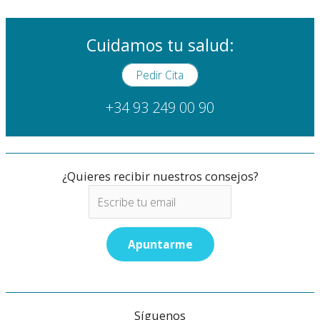
un
buen
descanso?
Cuidamos tu salud:
Pedir Cita
+34 93 249 00 90
¿Quieres recibir nuestros consejos?
Síguenos