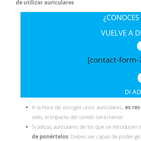
de utilizar auriculares
.
¿CONOCES 
VUELVE A D
[contact-form-7
DI AD
A la hora de escoger unos auriculares,
es re
oído, el impacto del sonido será menor.
Si utilizas auriculares de los que se introducen 
de ponértelos
. Debes ser capaz de poder gir