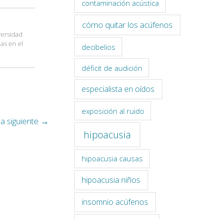
contaminación acústica
cómo quitar los acúfenos
versidad
ias en el
decibelios
déficit de audición
especialista en oídos
exposición al ruido
a siguiente
→
hipoacusia
hipoacusia causas
hipoacusia niños
insomnio acúfenos