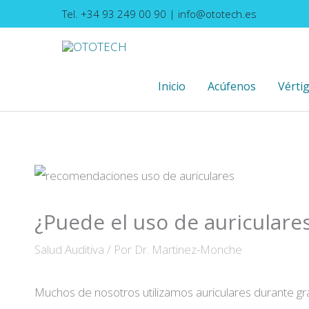
Ir
Tel. +34 93 249 00 90
|
info@ototech.es
al
contenido
Inicio
Acúfenos
Vérti
¿Puede el uso de auriculare
Salud Auditiva
/ Por
Dr. Martinez-Monche
Muchos de nosotros utilizamos auriculares durante gr