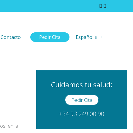
Contacto
Pedir Cita
Español
Cuidamos tu salud:
Pedir Cita
+34 93 249 00 90
os, en la