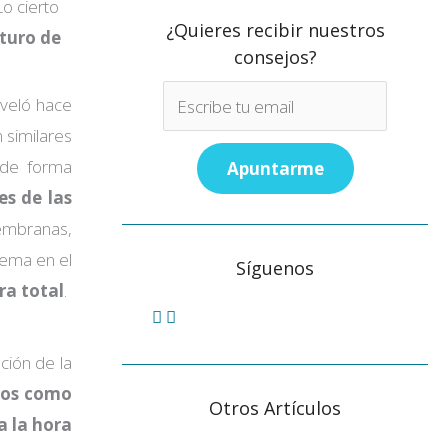
o cierto
¿Quieres recibir nuestros
turo de
consejos?
eveló hace
 similares
e de forma
es de las
embranas,
lema en el
Síguenos
ra total
.
ción de la
ídos como
Otros Artículos
 la hora