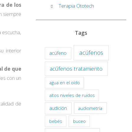
a de los
Terapia Ototech
en siempre
a escucha,
Tags
u interior
acúfenos
acúfeno
acúfenos tratamiento
al de que
tes con un
agua en el oído
altos niveles de ruidos
calidad de
audición
audiometría
bebés
buceo