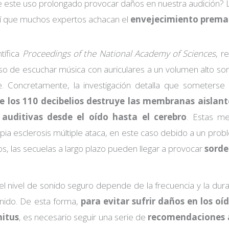
e este uso prolongado provocar daños en nuestra audición? L
así que muchos expertos achacan el
envejecimiento prema
ntífica
Proceedings of the National Academy of Sciences
, r
so de escuchar música con auriculares a un volumen alto son
le. Concretamente, la investigación detalla que someters
e los 110 decibelios destruye las membranas aislant
 auditivas desde el oído hasta el cerebro
. Estas m
pia esclerosis múltiple ataca, en este caso debido a un prob
os, las secuelas a largo plazo pueden llegar a provocar
sorde
el nivel de sonido seguro depende de la frecuencia y la dura
onido. De esta forma,
para evitar sufrir daños en los o
nitus
, es necesario seguir una serie de
recomendaciones a