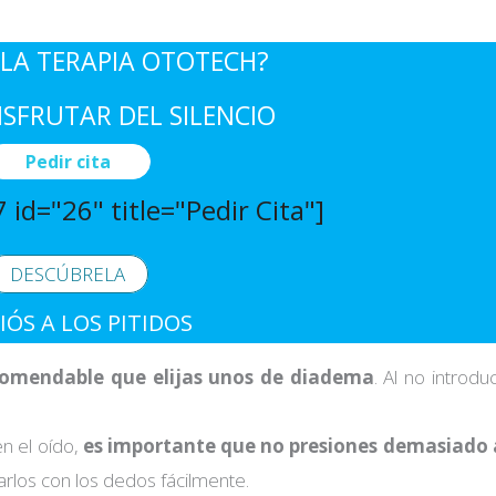
LA TERAPIA OTOTECH?
ISFRUTAR DEL SILENCIO
Pedir cita
 id="26" title="Pedir Cita"]
DESCÚBRELA
IÓS A LOS PITIDOS
comendable que elijas unos de diadema
. Al no introdu
en el oído,
es importante que no presiones demasiado 
arlos con los dedos fácilmente.