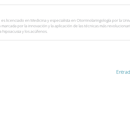
es licenciado en Medicina y especialista en Otorrinolaringología por la Uni
tá marcada por la innovación y la aplicación de las técnicas más revolucionar
a hipoacusia y los acúfenos.
Entrad