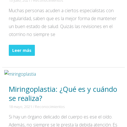
13 julio, 2021
/
Reconocimientos
Muchas personas acuden a ciertos especialistas con
regularidad, saben que es la mejor forma de mantener
un buen estado de salud. Quizás las revisiones en el
otorrino no siempre se
Principales
Leer más
pruebas
auditivas:
¿Cuáles
son
Miringoplastia: ¿Qué es y cuándo
y
cuándo
se realiza?
se
18 mayo, 2021
/
Reconocimientos
realizan?
Si hay un órgano delicado del cuerpo es ese el oído.
Además, no siempre se le presta la debida atención. Es