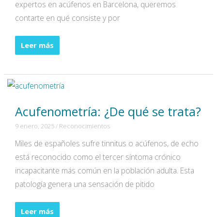
expertos en acúfenos en Barcelona, queremos
contarte en qué consiste y por
Test
Leer más
auditivo:
En
qué
se
Acufenometría: ¿De qué se trata?
basa
y
9 enero, 2025
/
Reconocimientos
para
Miles de españoles sufre tinnitus o acúfenos, de echo
qué
está reconocido como el tercer síntoma crónico
sirve
incapacitante más común en la población adulta. Esta
patología genera una sensación de pitido
Acufenometría:
Leer más