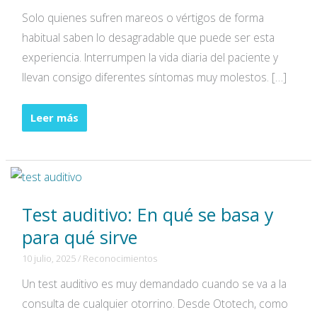
Solo quienes sufren mareos o vértigos de forma
habitual saben lo desagradable que puede ser esta
experiencia. Interrumpen la vida diaria del paciente y
llevan consigo diferentes síntomas muy molestos. […]
Pruebas
Leer más
vestibulares:
¿Cuáles
son?
Test auditivo: En qué se basa y
para qué sirve
10 julio, 2025
/
Reconocimientos
Un test auditivo es muy demandado cuando se va a la
consulta de cualquier otorrino. Desde Ototech, como