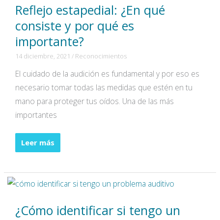
Reflejo estapedial: ¿En qué
consiste y por qué es
importante?
14 diciembre, 2021
/
Reconocimientos
El cuidado de la audición es fundamental y por eso es
necesario tomar todas las medidas que estén en tu
mano para proteger tus oídos. Una de las más
importantes
Reflejo
Leer más
estapedial:
¿En
qué
consiste
¿Cómo identificar si tengo un
y