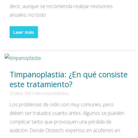
decir, aunque se recomienda realizar revisiones
anuales, no todo
Miringoplastia:
Leer más
¿Qué
es
y
cuándo
Timpanoplastia: ¿En qué consiste
se
realiza?
este tratamiento?
13 abril, 2021
/
Reconocimientos
Los problemas de oído son muy comunes, pero
deben ser tratados cuanto antes. Algunos se pueden
complicar tanto que provoquen una pérdida de
audición. Desde Ototech, expertos en acúfenos en