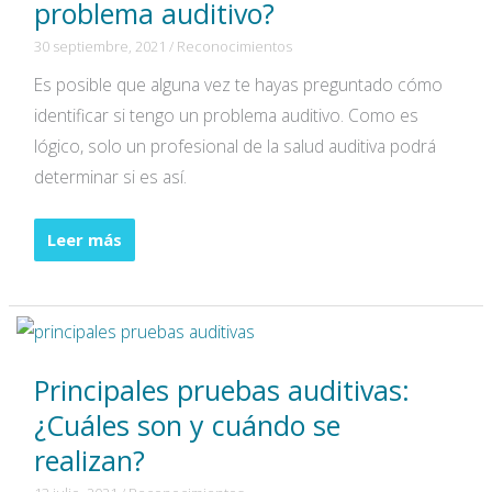
por
problema auditivo?
qué
30 septiembre, 2021
/
Reconocimientos
es
Es posible que alguna vez te hayas preguntado cómo
importante?
identificar si tengo un problema auditivo. Como es
lógico, solo un profesional de la salud auditiva podrá
determinar si es así.
¿Cómo
Leer más
identificar
si
tengo
un
Principales pruebas auditivas:
problema
auditivo?
¿Cuáles son y cuándo se
realizan?