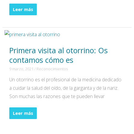
Timpanoplastia:
Leer más
¿En
qué
consiste
este
Primera visita al otorrino: Os
tratamiento?
contamos cómo es
9 marzo, 2021
/
Reconocimientos
Un otorrino es el profesional de la medicina dedicado
a cuidar la salud del oído, de la garganta y de la nariz.
Son muchas las razones que te pueden llevar
Primera
Leer más
visita
al