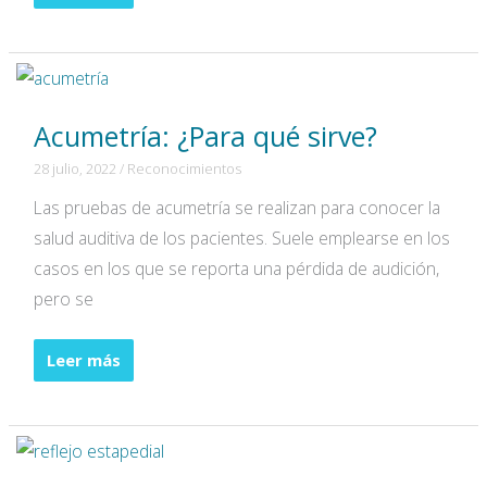
¿De
qué
se
trata?
Acumetría: ¿Para qué sirve?
28 julio, 2022
/
Reconocimientos
Las pruebas de acumetría se realizan para conocer la
salud auditiva de los pacientes. Suele emplearse en los
casos en los que se reporta una pérdida de audición,
pero se
Acumetría:
Leer más
¿Para
qué
sirve?