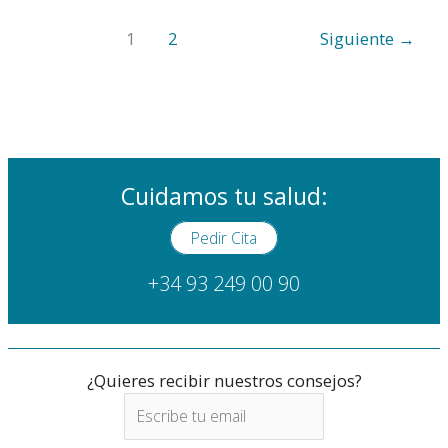
otorrino:
Os
1
2
Siguiente
→
contamos
cómo
es
Cuidamos tu salud:
Pedir Cita
+34 93 249 00 90
¿Quieres recibir nuestros consejos?