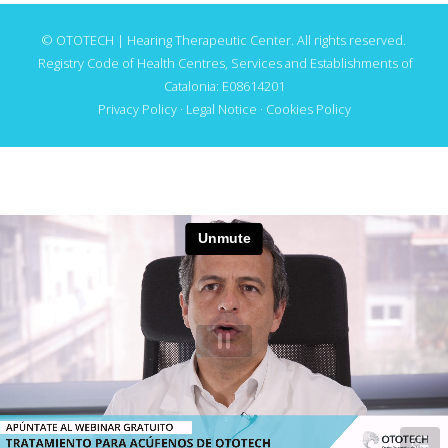
© OTOTECH | Hearing Therapeutic Center. All rights reserved.
Registry Code of Health Centres, Services and Establishments of
Catalonia: E08614201
Privacy Policy
·
Legal Notice
·
Cookies Policy
TE INVITAMOS AL WEBINAR GRATUITO SOBRE EL
TRATAMIENTO DE ACÚFENOS DE OTOTECH