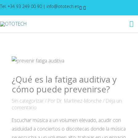
Ir
Tel. +34 93 249 00 90
|
info@ototech.es
al
M
contenido
pr
¿Qué es la fatiga auditiva y
cómo puede prevenirse?
Sin categorizar
/ Por
Dr. Martinez-Monche
/
Deja un
comentario
Escuchar música a un volumen elevado, acudir con
asiduidad a conciertos o discotecas donde la música
se escucha a un volumen alto, trabajar en un espacio