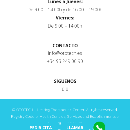
Lunes a Jueves:
De 9:00 – 14:00h y de 16:00 – 19:00h
Viernes:
De 9:00 – 14:00h
CONTACTO
info@ototech.es
+34 93 249 00 90
SÍGUENOS
© OTOTECH | Hearing Therapeutic Center. All rights reserved.
Registry Code of Health Centres, Services and Establishments of
Catalonia: E08614201
PEDIR CITA
LLAMAR
Privacy Policy
·
Legal Notice
·
Cookies Policy