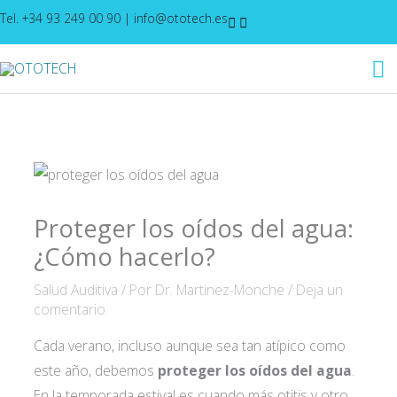
Ir
Tel. +34 93 249 00 90
|
info@ototech.es
al
M
contenido
pr
Proteger los oídos del agua:
¿Cómo hacerlo?
Salud Auditiva
/ Por
Dr. Martinez-Monche
/
Deja un
comentario
Cada verano, incluso aunque sea tan atípico como
este año, debemos
proteger los oídos del agua
.
En la temporada estival es cuando más otitis y otro