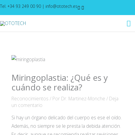
Ir
Tel. +34 93 249 00 90
|
info@ototech.es
al
M
contenido
pr
Miringoplastia: ¿Qué es y
cuándo se realiza?
Reconocimientos
/ Por
Dr. Martinez-Monche
/
Deja
un comentario
Si hay un órgano delicado del cuerpo es ese el oído.
Además, no siempre se le presta la debida atención.
Es decir, aunque se recomienda realizar revisiones