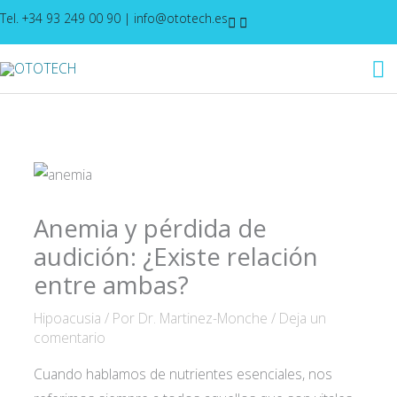
Ir
Tel. +34 93 249 00 90
|
info@ototech.es
al
M
contenido
pr
Anemia y pérdida de
audición: ¿Existe relación
entre ambas?
Hipoacusia
/ Por
Dr. Martinez-Monche
/
Deja un
comentario
Cuando hablamos de nutrientes esenciales, nos