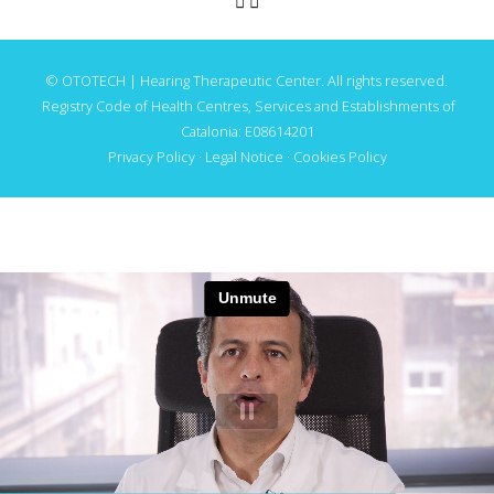
© OTOTECH | Hearing Therapeutic Center. All rights reserved.
Registry Code of Health Centres, Services and Establishments of
Catalonia: E08614201
Privacy Policy
·
Legal Notice
·
Cookies Policy
TE INVITAMOS AL WEBINAR GRATUITO SOBRE EL
TRATAMIENTO DE ACÚFENOS DE OTOTECH