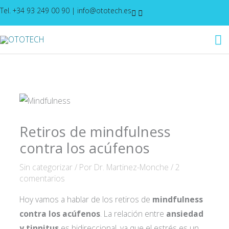
Ir
Tel. +34 93 249 00 90
|
info@ototech.es
al
M
contenido
pr
Retiros de mindfulness
contra los acúfenos
Sin categorizar
/ Por
Dr. Martinez-Monche
/
2
comentarios
Hoy vamos a hablar de los retiros de
mindfulness
contra los acúfenos
. La relación entre
ansiedad
y tinnitus
es bidireccional, ya que el estrés es un