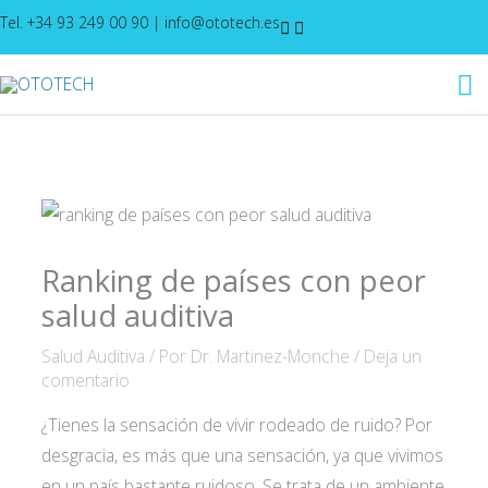
Ir
Tel. +34 93 249 00 90
|
info@ototech.es
al
M
contenido
pr
Ranking de países con peor
salud auditiva
Salud Auditiva
/ Por
Dr. Martinez-Monche
/
Deja un
comentario
¿Tienes la sensación de vivir rodeado de ruido? Por
desgracia, es más que una sensación, ya que vivimos
en un país bastante ruidoso. Se trata de un ambiente