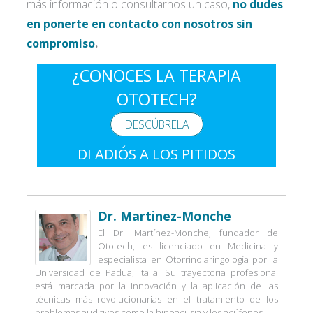
más información o consultarnos un caso,
no dudes
en ponerte en contacto con nosotros sin
compromiso
.
¿CONOCES LA TERAPIA
OTOTECH?
DESCÚBRELA
DI ADIÓS A LOS PITIDOS
Dr. Martinez-Monche
El Dr. Martínez-Monche, fundador de
Ototech, es licenciado en Medicina y
especialista en Otorrinolaringología por la
Universidad de Padua, Italia. Su trayectoria profesional
está marcada por la innovación y la aplicación de las
técnicas más revolucionarias en el tratamiento de los
problemas auditivos como la hipoacusia y los acúfenos.