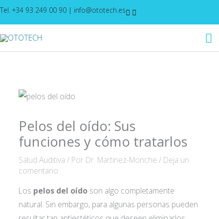
Ir
Tel. +34 93 249 00 90
|
info@ototech.es
al
M
contenido
pr
Pelos del oído: Sus
funciones y cómo tratarlos
Salud Auditiva
/ Por
Dr. Martinez-Monche
/
Deja un
comentario
Los
pelos del oído
son algo completamente
natural. Sin embargo, para algunas personas pueden
resultar tan antiestéticos que deseen eliminarlos.