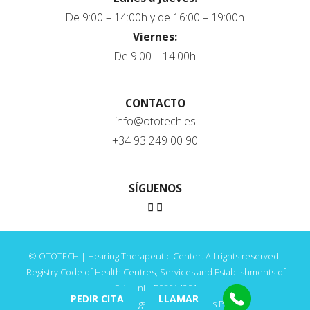
De 9:00 – 14:00h y de 16:00 – 19:00h
Viernes:
De 9:00 – 14:00h
CONTACTO
info@ototech.es
+34 93 249 00 90
SÍGUENOS
© OTOTECH | Hearing Therapeutic Center. All rights reserved.
Registry Code of Health Centres, Services and Establishments of
Catalonia: E08614201
PEDIR CITA
LLAMAR
Privacy Policy
·
Legal Notice
·
Cookies Policy