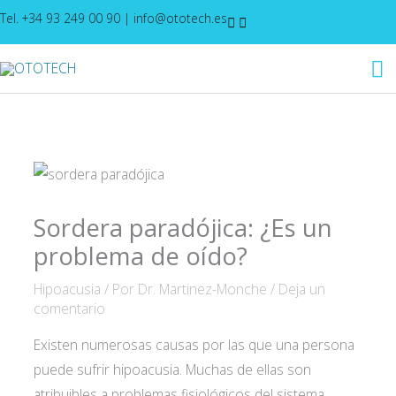
Ir
Tel. +34 93 249 00 90
|
info@ototech.es
al
M
contenido
pr
Sordera paradójica: ¿Es un
problema de oído?
Hipoacusia
/ Por
Dr. Martinez-Monche
/
Deja un
comentario
Existen numerosas causas por las que una persona
puede sufrir hipoacusia. Muchas de ellas son
atribuibles a problemas fisiológicos del sistema