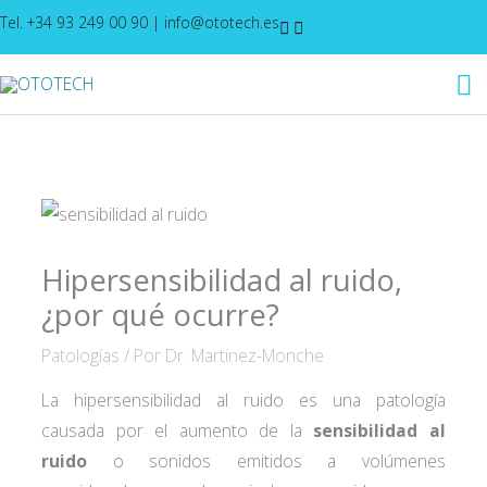
Ir
Tel. +34 93 249 00 90
|
info@ototech.es
al
M
contenido
pr
Hipersensibilidad al ruido,
¿por qué ocurre?
Patologías
/ Por
Dr. Martinez-Monche
La hipersensibilidad al ruido es una patología
causada por el aumento de la
sensibilidad al
ruido
o sonidos emitidos a volúmenes