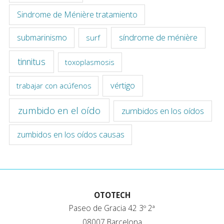
Sindrome de Ménière tratamiento
síndrome de ménière
submarinismo
surf
tinnitus
toxoplasmosis
vértigo
trabajar con acúfenos
zumbido en el oído
zumbidos en los oídos
zumbidos en los oídos causas
OTOTECH
Paseo de Gracia 42 3º 2ª
08007 Barcelona