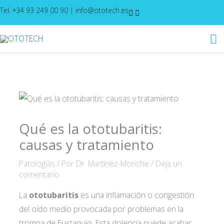
Ir
Tel. +34 93 249 00 90
|
info@ototech.es
al
M
contenido
pr
Qué es la ototubaritis:
causas y tratamiento
Patologías
/ Por
Dr. Martinez-Monche
/
Deja un
comentario
La
ototubaritis
es una inflamación o congestión
del oído medio provocada por problemas en la
trompa de Eustaquio. Esta dolencia puede acabar