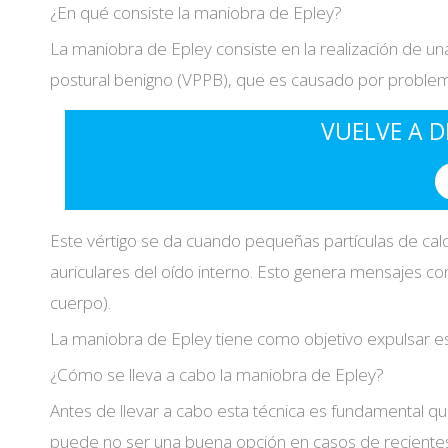
¿En qué consiste la maniobra de Epley?
La maniobra de Epley consiste en la realización de una
postural benigno (VPPB), que es causado por problema
VUELVE A D
Este vértigo se da cuando pequeñas partículas de calc
auriculares del oído interno. Esto genera mensajes con
cuerpo).
La maniobra de Epley tiene como objetivo expulsar e
Acepto las
condiciones de política de privaci
¿Cómo se lleva a cabo la maniobra de Epley?
Antes de llevar a cabo esta técnica es fundamental qu
puede no ser una buena opción en casos de reciente