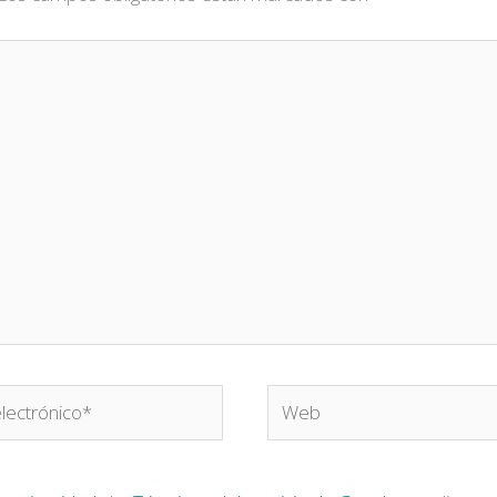
Web
o*