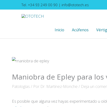
Ir
Tel. +34 93 249 00 90
|
info@ototech.es
al
contenido
Inicio
Acúfenos
Vérti
Maniobra de Epley para los 
Patologías
/ Por
Dr. Martinez-Monche
/
Deja un comen
Es posible que alguna vez hayas experimentado u oído