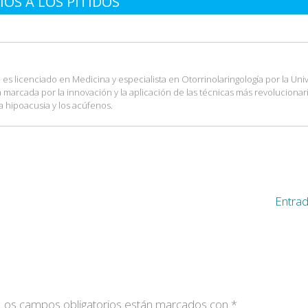
IÓS A LOS PITIDOS
es licenciado en Medicina y especialista en Otorrinolaringología por la Uni
tá marcada por la innovación y la aplicación de las técnicas más revolucionar
a hipoacusia y los acúfenos.
Entrad
Los campos obligatorios están marcados con
*