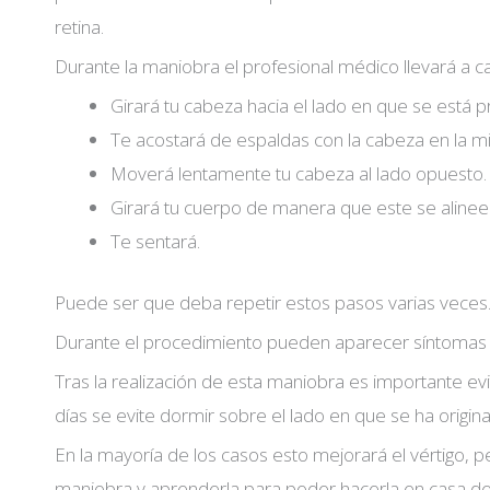
retina.
Durante la maniobra el profesional médico llevará a c
Girará tu cabeza hacia el lado en que se está p
Te acostará de espaldas con la cabeza en la m
Moverá lentamente tu cabeza al lado opuesto.
Girará tu cuerpo de manera que este se alinee
Te sentará.
Puede ser que deba repetir estos pasos varias veces
Durante el procedimiento pueden aparecer síntomas c
Tras la realización de esta maniobra es importante evi
días se evite dormir sobre el lado en que se ha origina
En la mayoría de los casos esto mejorará el vértigo, p
maniobra y aprenderla para poder hacerla en casa d