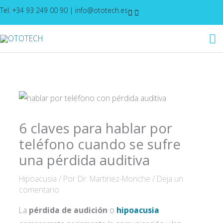
Ir
Tel. +34 93 249 00 90
|
info@ototech.es
al
M
contenido
pr
6 claves para hablar por
teléfono cuando se sufre
una pérdida auditiva
Hipoacusia
/ Por
Dr. Martinez-Monche
/
Deja un
comentario
La
pérdida de audición
o
hipoacusia