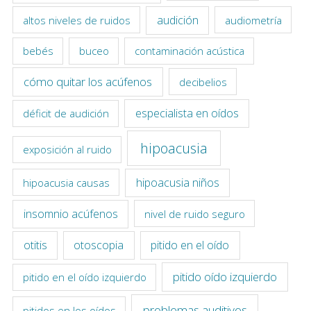
audición
altos niveles de ruidos
audiometría
bebés
buceo
contaminación acústica
cómo quitar los acúfenos
decibelios
especialista en oídos
déficit de audición
hipoacusia
exposición al ruido
hipoacusia niños
hipoacusia causas
insomnio acúfenos
nivel de ruido seguro
otitis
otoscopia
pitido en el oído
pitido oído izquierdo
pitido en el oído izquierdo
problemas auditivos
pitidos en los oídos