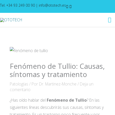
Ir
Tel. +34 93 249 00 90
|
info@ototech.es
al
M
contenido
pr
Fenómeno de Tullio: Causas,
síntomas y tratamiento
Patologías
/ Por
Dr. Martinez-Monche
/
Deja un
comentario
¿Has oído hablar del
Fenómeno de Tullio
? En las
siguientes líneas descubrirás sus causas, síntomas y
tratamiento. Es un trastorno poco frecuente y por