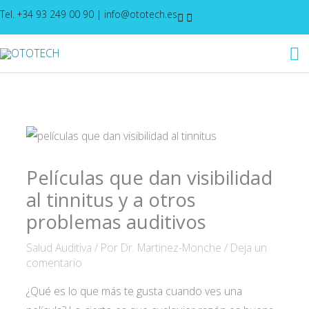
Ir
Tel. +34 93 249 00 90
|
info@ototech.es
al
M
contenido
pr
Películas que dan visibilidad
al tinnitus y a otros
problemas auditivos
Salud Auditiva
/ Por
Dr. Martinez-Monche
/
Deja un
comentario
¿Qué es lo que más te gusta cuando ves una