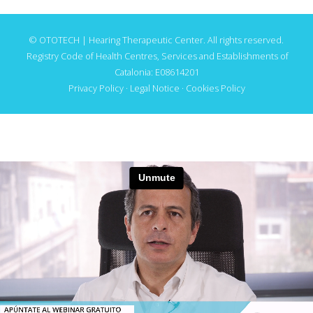
© OTOTECH | Hearing Therapeutic Center. All rights reserved.
Registry Code of Health Centres, Services and Establishments of
Catalonia: E08614201
Privacy Policy
·
Legal Notice
·
Cookies Policy
TE INVITAMOS AL WEBINAR GRATUITO SOBRE EL
TRATAMIENTO DE ACÚFENOS DE OTOTECH