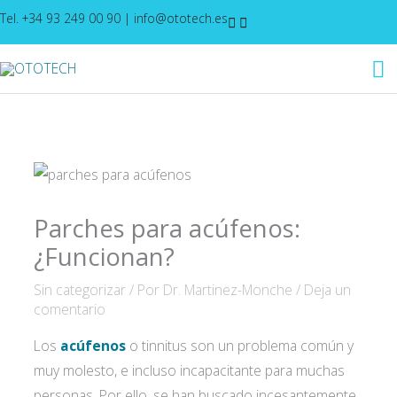
Ir
Tel. +34 93 249 00 90
|
info@ototech.es
al
M
contenido
pr
Parches para acúfenos:
¿Funcionan?
Sin categorizar
/ Por
Dr. Martinez-Monche
/
Deja un
comentario
Los
acúfenos
o tinnitus son un problema común y
muy molesto, e incluso incapacitante para muchas
personas. Por ello, se han buscado incesantemente