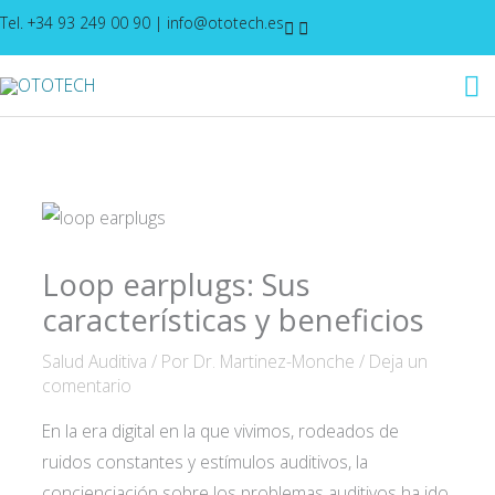
Ir
Tel. +34 93 249 00 90
|
info@ototech.es
al
M
contenido
pr
Loop earplugs: Sus
características y beneficios
Salud Auditiva
/ Por
Dr. Martinez-Monche
/
Deja un
comentario
En la era digital en la que vivimos, rodeados de
ruidos constantes y estímulos auditivos, la
concienciación sobre los problemas auditivos ha ido