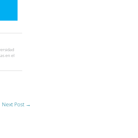
versidad
ias en el
Next Post
→