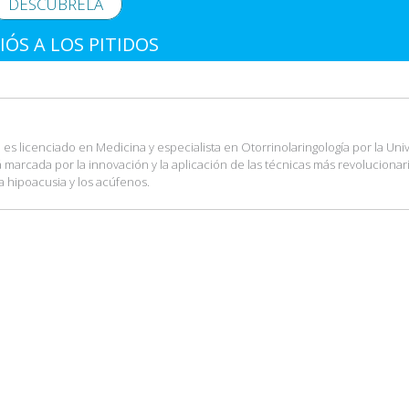
DESCÚBRELA
IÓS A LOS PITIDOS
es licenciado en Medicina y especialista en Otorrinolaringología por la Uni
tá marcada por la innovación y la aplicación de las técnicas más revolucionar
a hipoacusia y los acúfenos.