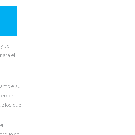
 y se
nará el
 cambie su
 cerebro
uellos que
er
Porque se