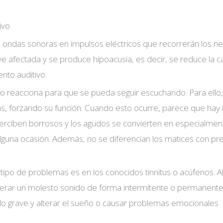
ivo
as ondas sonoras en impulsos eléctricos que recorrerán los ne
e ve afectada y se produce hipoacusia, es decir, se reduce la 
nto auditivo.
o reacciona para que se pueda seguir escuchando. Para ello,
iadas, forzando su función. Cuando esto ocurre, parece que hay
perciben borrosos y los agudos se convierten en especialmen
guna ocasión. Además, no se diferencian los matices con prec
tipo de problemas es en los conocidos tinnitus o acúfenos. A
generar un molesto sonido de forma intermitente o permanent
o grave y alterar el sueño o causar problemas emocionales