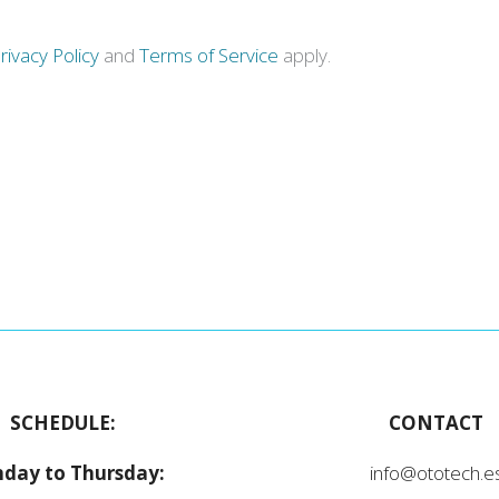
rivacy Policy
and
Terms of Service
apply.
SCHEDULE:
CONTACT
day to Thursday:
info@ototech.e