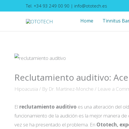
Skip
Tel. +34 93 249 00 90
|
info@ototech.es
to
Home
Tinnitus Ba
content
Reclutamiento auditivo: Ac
Hipoacusia
/ By
Dr. Martinez-Monche
/
Leave a Com
El
reclutamiento auditivo
es una alteración del oí
funcionamiento de la audición es la mejor manera de 
vez se ha presentado el problema. En
Ototech, exp