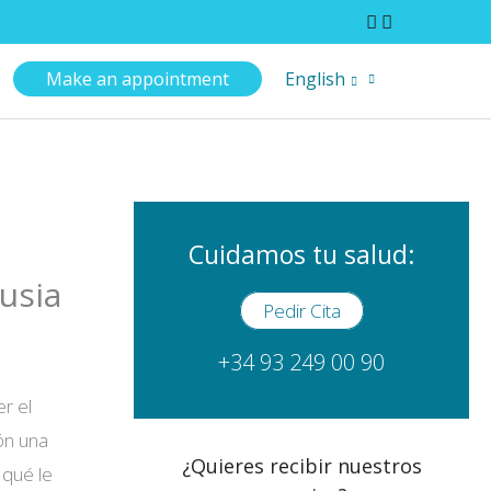
Make an appointment
English
Cuidamos tu salud:
usia
Pedir Cita
+34 93 249 00 90
r el
ón una
¿Quieres recibir nuestros
qué le