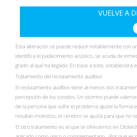
VUELVE A D
Esta alteración se puede reducir notablemente con u
identifica el padecimiento acústico, se acuda de inmedi
grado al que ha llegado. En base a este, establecerá e
Tratamiento del reclutamiento auditivo
I accept the
conditions*
El reclutamiento auditivo tiene al menos dos tratami
percepción de los sonidos. Un otorrino puede valerse 
de la persona que sufre el problema ajuste la forma en
resultan molestos, el cerebro se ajusta para que no s
El otro tratamiento es el que te ofrecemos en Ototech
aplicado como único o complementario. ¿Por qué es m