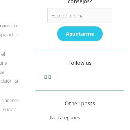
consejos?
rvios en
capacidad
 el
Follow us
 una
te
isión, sí
l dañarse
Other posts
e. Puede
No categories