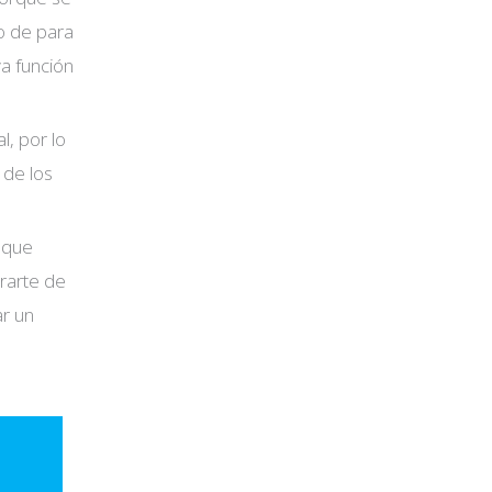
o de para
ya función
l, por lo
 de los
 que
brarte de
ar un