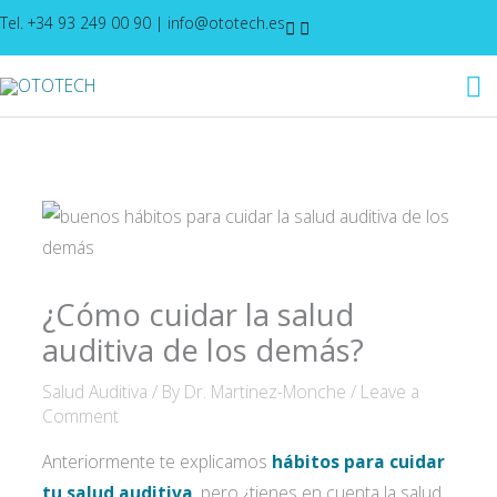
Skip
Tel. +34 93 249 00 90
|
info@ototech.es
to
M
content
M
¿Cómo cuidar la salud
auditiva de los demás?
Salud Auditiva
/ By
Dr. Martinez-Monche
/
Leave a
Comment
Anteriormente te explicamos
hábitos para cuidar
tu salud auditiva
, pero ¿tienes en cuenta la salud