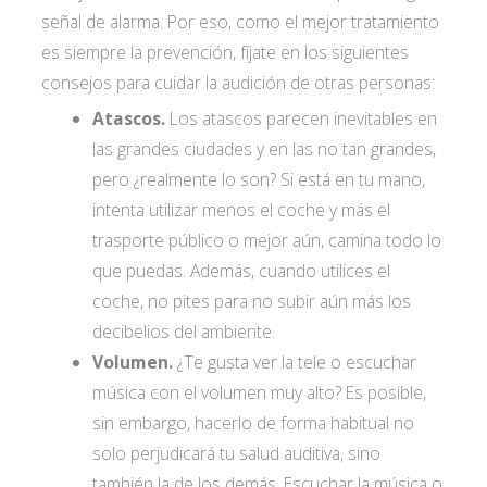
señal de alarma. Por eso, como el mejor tratamiento
es siempre la prevención, fíjate en los siguientes
consejos para cuidar la audición de otras personas:
Atascos.
Los atascos parecen inevitables en
las grandes ciudades y en las no tan grandes,
I accept the
conditions*
pero ¿realmente lo son? Si está en tu mano,
intenta utilizar menos el coche y más el
trasporte público o mejor aún, camina todo lo
que puedas. Además, cuando utilices el
coche, no pites para no subir aún más los
decibelios del ambiente.
Volumen.
¿Te gusta ver la tele o escuchar
música con el volumen muy alto? Es posible,
sin embargo, hacerlo de forma habitual no
solo perjudicará tu salud auditiva, sino
también la de los demás. Escuchar la música o