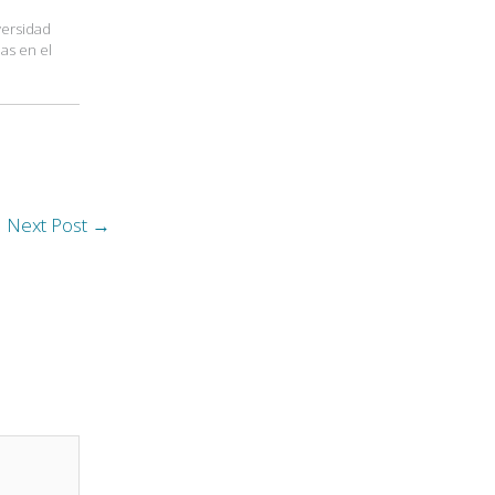
versidad
ias en el
Next Post
→