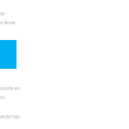
 de
e llevar
 sucede en
tos
uando hay