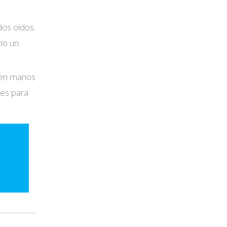
dos oídos.
io un
s en manos
les para