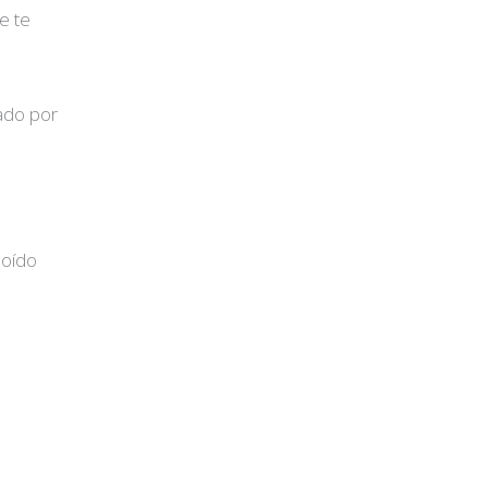
e te
dado por
 oído