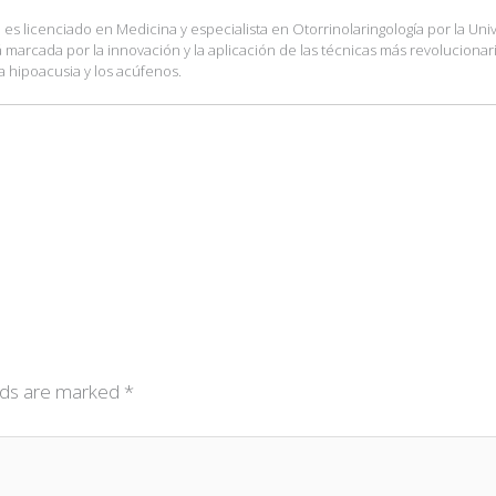
es licenciado en Medicina y especialista en Otorrinolaringología por la Uni
tá marcada por la innovación y la aplicación de las técnicas más revolucionar
a hipoacusia y los acúfenos.
elds are marked
*