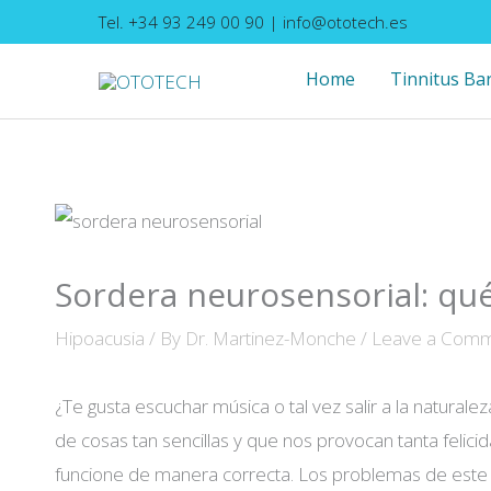
Skip
Tel. +34 93 249 00 90
|
info@ototech.es
to
Home
Tinnitus Ba
content
Sordera neurosensorial: qué
Hipoacusia
/ By
Dr. Martinez-Monche
/
Leave a Com
¿Te gusta escuchar música o tal vez salir a la naturalez
de cosas tan sencillas y que nos provocan tanta felic
funcione de manera correcta. Los problemas de este 