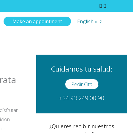
Make an appointment
English
Cuidamos tu salud:
rata
Pedir Cita
+34 93 249 00 90
disfrutar
ición
¿Quieres recibir nuestros
sde