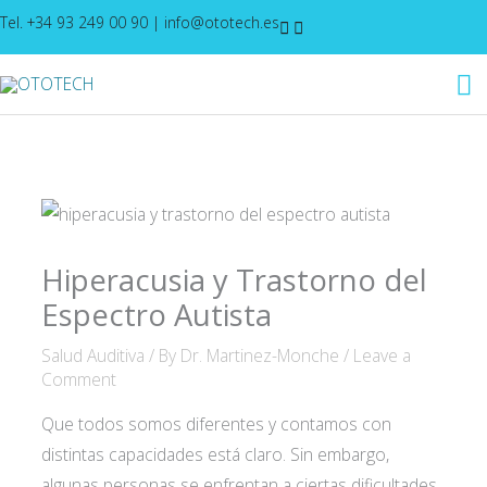
Skip
Tel. +34 93 249 00 90
|
info@ototech.es
to
M
content
M
Hiperacusia y Trastorno del
Espectro Autista
Salud Auditiva
/ By
Dr. Martinez-Monche
/
Leave a
Comment
Que todos somos diferentes y contamos con
distintas capacidades está claro. Sin embargo,
algunas personas se enfrentan a ciertas dificultades