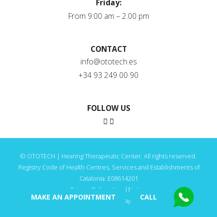
Friday:
From 9:00 am – 2:00 pm
CONTACT
info@ototech.es
+34 93 249 00 90
FOLLOW US
© OTOTECH | Hearing Therapeutic Center. All rights reserved.
Registry Code of Health Centres, Services and Establishments of
Catalonia: E08614201
Privacy Policy
·
Legal Notice
MAKE AN APPOINTMENT
CALL
Web&Content by Playmedic