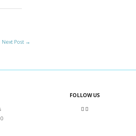
Next Post
→
FOLLOW US
s
90