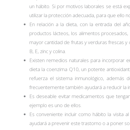
un hábito. Si por motivos laborales se está ex
utilizar la protección adecuada, para que ello no
En relación a la dieta, con la entrada del año
productos lácteos, los alimentos procesados, e
mayor cantidad de frutas y verduras frescas y cr
B, E, zinc y colina.
Existen remedios naturales para incorporar en 
dieta la coenzima Q10, un potente antioxidan
refuerza el sistema inmunológico, además de
frecuentemente también ayudará a reducir la infl
Es deseable evitar medicamentos que tengan 
ejemplo es uno de ellos.
Es conveniente incluir como hábito la visita a
ayudará a prevenir este trastorno o a poner so