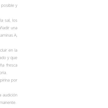
 posible y
a sal, los
añadir una
taminas A,
luir en la
cado y que
ña fresca
ria.
pirina por
a audición
ermanente.