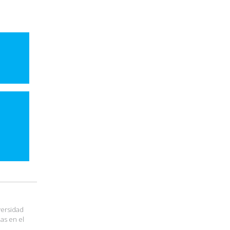
versidad
ias en el