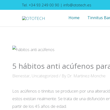
Skip
Tel. +34 93 249 00 90
|
info@ototech.es
to
Home
Tinnitus Ba
content
5 hábitos anti acúfenos par
Bienestar
,
Uncategorized
/ By
Dr. Martinez-Monche
Los acúfenos o tinnitus se producen por una alteraci
estos existan realmente. Se trata de una disfunción e
partir de los 45 años de edad.