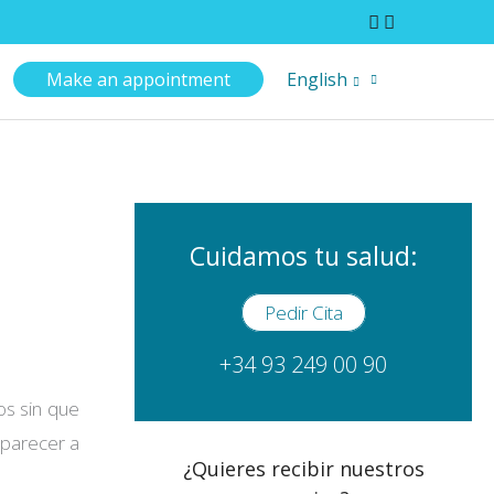
Make an appointment
English
Cuidamos tu salud:
Pedir Cita
+34 93 249 00 90
os sin que
aparecer a
¿Quieres recibir nuestros