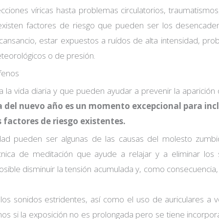
cciones víricas hasta problemas circulatorios, traumatismo
xisten factores de riesgo que pueden ser los desencade
 cansancio, estar expuestos a ruídos de alta intensidad, pr
teorológicos o de presión.
úfenos
a la vida diaria y que pueden ayudar a prevenir la aparición
 del nuevo año es un momento excepcional para incl
s factores de riesgo existentes.
edad pueden ser algunas de las causas del molesto zumbi
cnica de meditación que ayude a relajar y a eliminar los
osible disminuir la tensión acumulada y, como consecuencia, 
 los sonidos estridentes, así como el uso de auriculares a
os si la exposición no es prolongada pero se tiene incorp