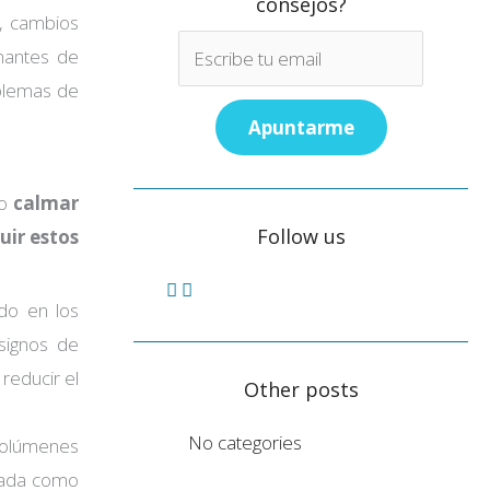
consejos?
s, cambios
nantes de
oblemas de
 o
calmar
Follow us
uir estos
do en los
 signos de
reducir el
Other posts
No categories
 volúmenes
orada como