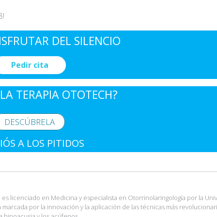
8!
ISFRUTAR DEL SILENCIO
Pedir cita
LA TERAPIA OTOTECH?
DESCÚBRELA
IÓS A LOS PITIDOS
es licenciado en Medicina y especialista en Otorrinolaringología por la Uni
tá marcada por la innovación y la aplicación de las técnicas más revolucionar
a hipoacusia y los acúfenos.