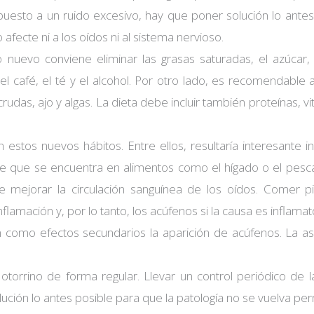
puesto a un ruido excesivo, hay que poner solución lo antes
 afecte ni a los oídos ni al sistema nervioso.
 nuevo conviene eliminar las grasas saturadas, el azúcar, l
l café, el té y el alcohol. Por otro lado, es recomendable 
udas, ajo y algas. La dieta debe incluir también proteínas, vi
estos nuevos hábitos. Entre ellos, resultaría interesante inc
te que se encuentra en alimentos como el hígado o el pes
 mejorar la circulación sanguínea de los oídos. Comer pi
amación y, por lo tanto, los acúfenos si la causa es inflamato
como efectos secundarios la aparición de acúfenos. La as
l otorrino de forma regular. Llevar un control periódico de l
lución lo antes posible para que la patología no se vuelva p