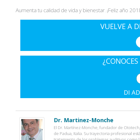
Aumenta tu calidad de vida y bienestar. ¡Feliz año 201
VUELVE A D
¿CONOCES 
DI AD
I accept the
conditions*
Dr. Martinez-Monche
El Dr. Martínez-Monche, fundador de Ototech, 
de Padua, Italia. Su trayectoria profesional es
tratamiento de los problemas auditivos como l